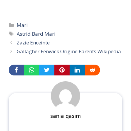
Categories
Mari
Tags
Astrid Bard Mari
Zazie Enceinte
Gallagher Fenwick Origine Parents Wikipédia
sania qasim
...