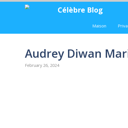
Skip
Célèbre Blog
to
content
Maison
Priva
Audrey Diwan Mar
February 26, 2024