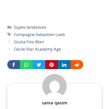
Categories
Sujets tendances
Tags
Compagne Sebastien Loeb
Giulia Foïs Mari
Cecile Star Academy Age
sania qasim