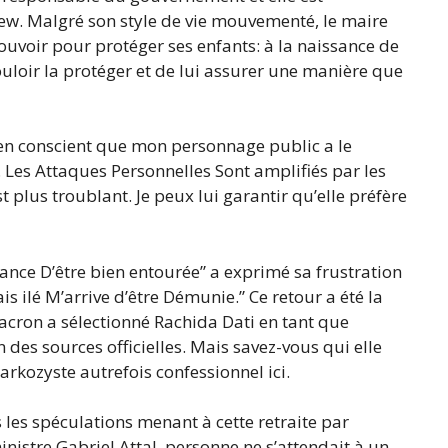
w. Malgré son style de vie mouvementé, le maire
ouvoir pour protéger ses enfants: à la naissance de
uloir la protéger et de lui assurer une manière que
 bien conscient que mon personnage public a le
. Les Attaques Personnelles Sont amplifiés par les
 plus troublant. Je peux lui garantir qu’elle préfère
ance D’être bien entourée” a exprimé sa frustration
ais ilé M’arrive d’être Démunie.” Ce retour a été la
ron a sélectionné Rachida Dati en tant que
n des sources officielles. Mais savez-vous qui elle
Sarkozyste autrefois confessionnel ici.
 les spéculations menant à cette retraite par
stre Gabriel Attal, personne ne s’attendait à un