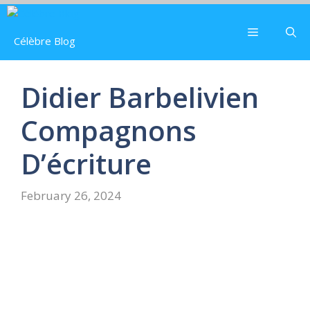
Skip
to
Menu
Célèbre Blog
content
Didier Barbelivien
Compagnons
D’écriture
February 26, 2024