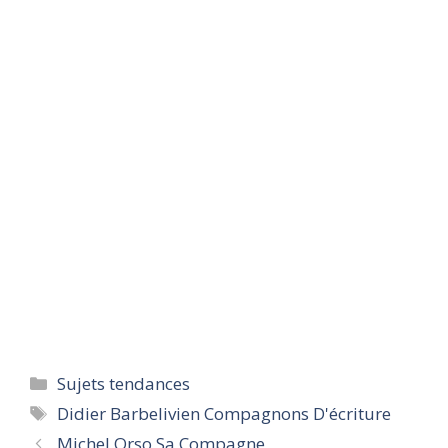
Categories
Sujets tendances
Tags
Didier Barbelivien Compagnons D'écriture
Michel Orso Sa Compagne