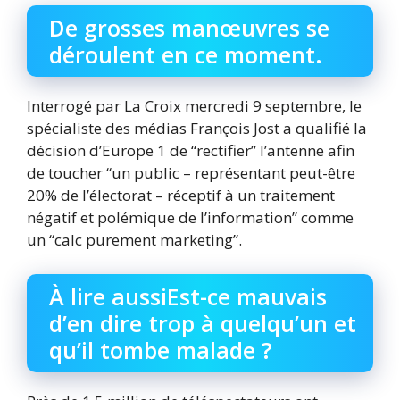
De grosses manœuvres se
déroulent en ce moment.
Interrogé par La Croix mercredi 9 septembre, le
spécialiste des médias François Jost a qualifié la
décision d’Europe 1 de “rectifier” l’antenne afin
de toucher “un public – représentant peut-être
20% de l’électorat – réceptif à un traitement
négatif et polémique de l’information” comme
un “calc purement marketing”.
À lire aussiEst-ce mauvais
d’en dire trop à quelqu’un et
qu’il tombe malade ?