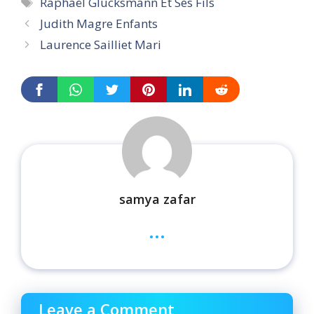
Tags
Raphaël Glucksmann Et Ses Fils
Judith Magre Enfants
Laurence Sailliet Mari
samya zafar
...
Leave a Comment