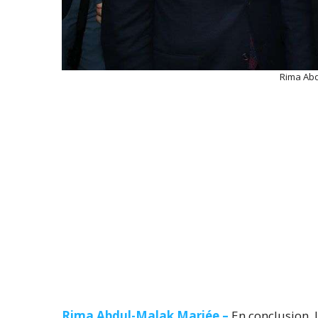
Rima Abd
Rima Abdul-Malak Mariée –
En conclusion, 