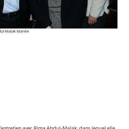
ul-Malak Mariée
l’entretien avec Rima Abdul-Malak, dans lequel elle