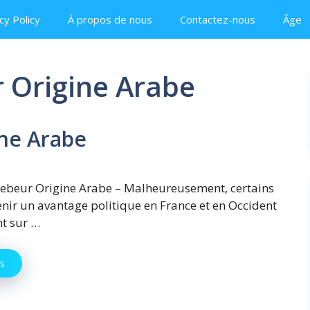
cy Policy
À propos de nous
Contactez-nous
Âge
 Origine Arabe
ne Arabe
ebeur Origine Arabe – Malheureusement, certains
enir un avantage politique en France et en Occident
nt sur …
us