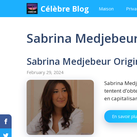
Skip
Célèbre Blog
Maison
Priva
to
content
Sabrina Medjebeur
Sabrina Medjebeur Origi
February 29, 2024
Sabrina Medj
tentent d’obt
en capitalisa
En savoir pl