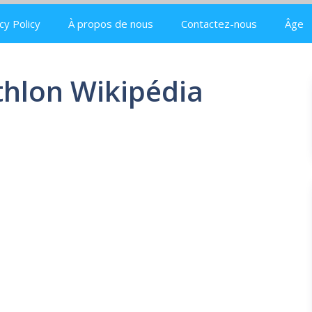
cy Policy
À propos de nous
Contactez-nous
Âge
thlon Wikipédia